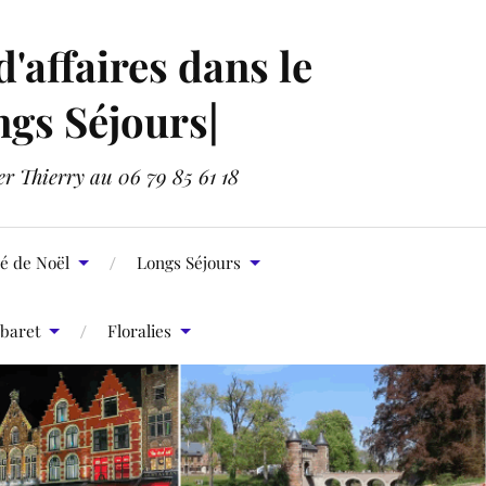
affaires dans le
ngs Séjours|
er Thierry au 06 79 85 61 18
é de Noël
Longs Séjours
baret
Floralies