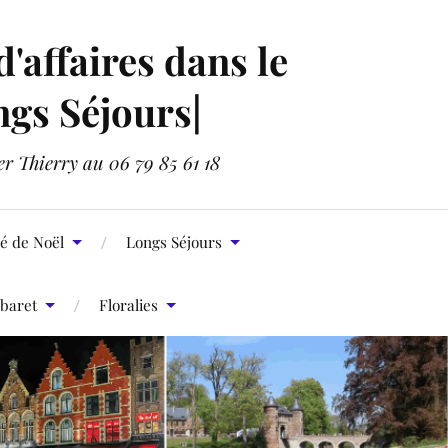
affaires dans le
ngs Séjours|
er Thierry au 06 79 85 61 18
é de Noël
Longs Séjours
baret
Floralies