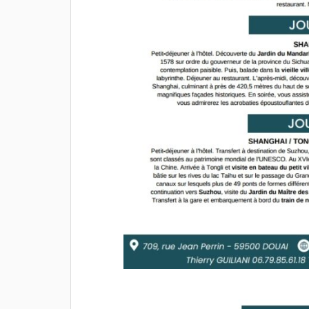
 à
visiter la "BRASSERIE
plaisir de 
CAMBRÉSIENNE" ou nous avons
avec toi.
écoutés la passion du patron et
sa femme, une bonne
dégustation de bière et achats
pour certains, nous avons repris
la route pour la Normandie avec
n
la tête pleine de bons moments.
Merci à toi Thierry pour cette
es
journée.