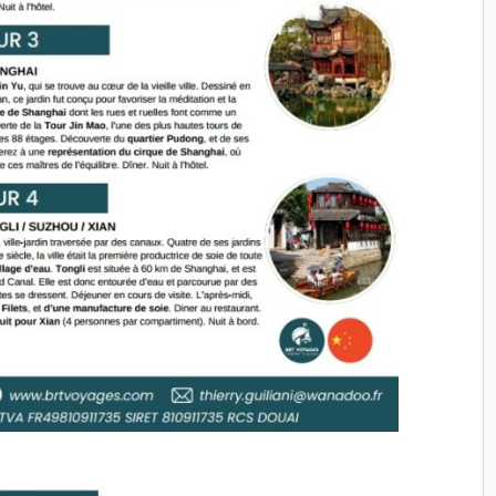
travailler à nouveau
Un accompagnateur très
sympathique et extrêmement
professionnel, qui sait
parfaitement mettre de
l’ambiance et contribuer à la
réussite du séjour. Une très bel
expérience que nous
recommandons avec plaisir.