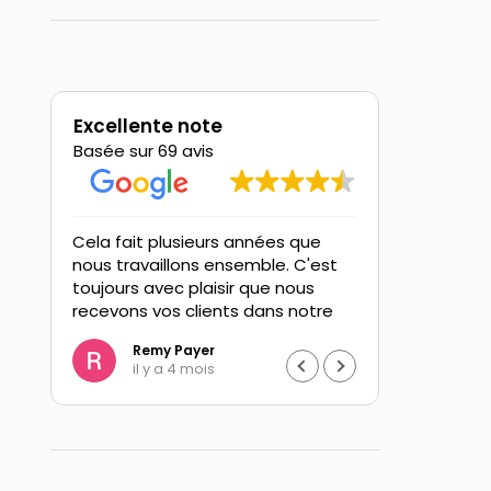
Excellente note
Basée sur 69 avis
Cela fait plusieurs années que
Quelle exc
nous travaillons ensemble. C'est
avons passé
toujours avec plaisir que nous
du musée d
recevons vos clients dans notre
Grande Néc
bel établissement "restaurant le
Notre Dame
Remy Payer
Rosi
Bateau lavoir "avec une vue sur
déjeuner à 
il y a 4 mois
il y 
nt
la Marne et notre beau village de
terminer vi
e,
damery. Nous avons beaucoup d
mine à Brua
échanges avec Thierry, le
commentée
président de l'agence BRT
mineurs bé
voyages, permettant a nos
Nous avons