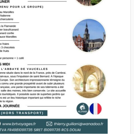
travailler à nouveau
Un accompagnateur très
sympathique et extrêmement
professionnel, qui sait
parfaitement mettre de
l’ambiance et contribuer à la
réussite du séjour. Une très bel
expérience que nous
recommandons avec plaisir.