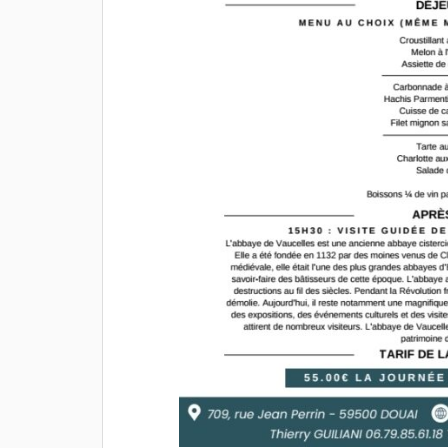
 à
visiter la "BRASSERIE
plaisir de 
CAMBRÉSIENNE" ou nous avons
avec toi.
écoutés la passion du patron et
sa femme, une bonne
dégustation de bière et achats
pour certains, nous avons repris
la route pour la Normandie avec
n
la tête pleine de bons moments.
Merci à toi Thierry pour cette
es
journée.