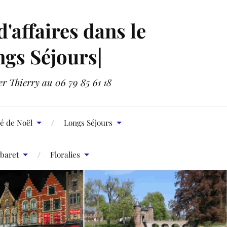
affaires dans le
ngs Séjours|
er Thierry au 06 79 85 61 18
é de Noël
Longs Séjours
baret
Floralies