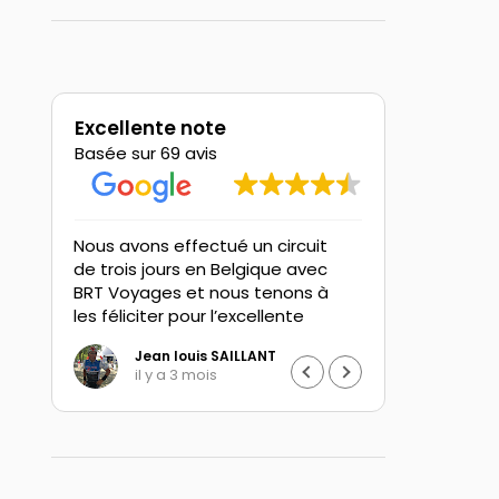
Excellente note
Basée sur 69 avis
Nous avons effectué un circuit
Cela fait p
de trois jours en Belgique avec
nous travai
de
BRT Voyages et nous tenons à
toujours av
les féliciter pour l’excellente
recevons v
organisation du séjour.
bel établis
Jean louis SAILLANT
Rem
n
Nous avons particulièrement
Bateau lavo
il y a 3 mois
il y
apprécié la convivialité qu’ils ont
la Marne et
su créer tout au long du voyage,
damery. Nous avons beaucoup d
.
ainsi que le choix
échanges av
d’hébergements de grande
président 
qualité.
voyages, p