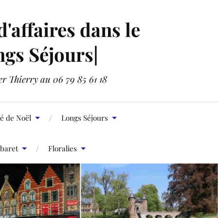
affaires dans le
ngs Séjours|
er Thierry au 06 79 85 61 18
é de Noël
Longs Séjours
baret
Floralies