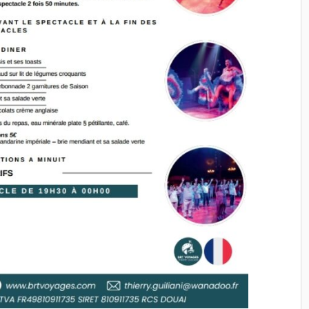
BRASSERIE
plaisir de travailler à nouveau
NNE" ou nous avons
avec toi.
 passion du patron et
 une bonne
n de bière et achats
ns, nous avons repris
our la Normandie avec
eine de bons moments.
 Thierry pour cette