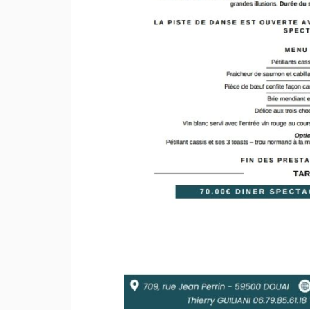
voyage tout au long du séjour à
visiter la "
été un véritable atout et à
CAMBRÉSIE
largement contribué à la
écoutés la
réussite de cette première
sa femme,
expérience. Les retours des
dégustatio
participants ont été très
pour certai
positifs. Nous recommandons
la route p
vivement BRT voyage pour son
la tête pl
professionnalisme, sa
Merci à toi
disponibilité et la qualité de ses
journée.
prestations.